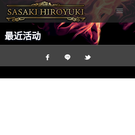
T
o
g
g
最近活动
l
e
n
a
v
i
g
a
t
i
o
n